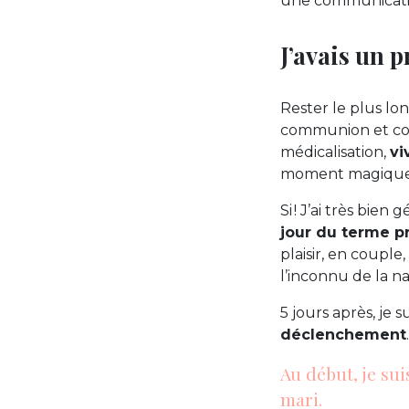
une communication
J’avais un 
Rester le plus lo
communion et com
médicalisation,
vi
moment magique !
Si ! J’ai très bie
jour du terme pr
plaisir, en coupl
l’inconnu de la n
5 jours après, je 
déclenchement
.
Au début, je su
mari.