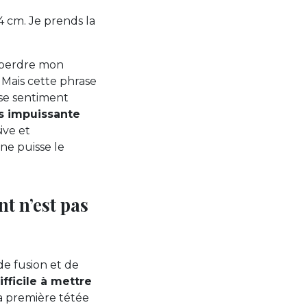
4 cm. Je prends la
e perdre mon
. Mais cette phrase
nse sentiment
s impuissante
ive et
 ne puisse le
nt n’est pas
e fusion et de
ifficile à mettre
 La première tétée