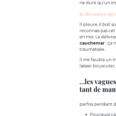
ne dure qu’un inst
Je découvre qu’
Il pleure, il boit
reconnais pas cet
en moi. La déliv
cauchemar
: ça 
traumatisée.
Il me faudra un m
laisser bousculer
…les vagues 
tant de mam
parfois pendant d
Pourquoi ça 