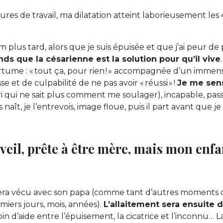
res de travail, ma dilatation atteint laborieusement les 
cm plus tard, alors que je suis épuisée et que j’ai peur d
ds que la césarienne est la solution pour qu’il vive
rtume : « tout ça, pour rien ! » accompagnée d’un imme
se et de culpabilité de ne pas avoir « réussi » !
Je me sen
qui ne sait plus comment me soulager), incapable, pass
 naît, je l’entrevois, image floue, puis il part avant que je
éveil, prête à être mère, mais mon enfa
era vécu avec son papa (comme tant d’autres moments d
miers jours, mois, années).
L’allaitement sera ensuite d
esoin d’aide entre l’épuisement, la cicatrice et l’inconnu…