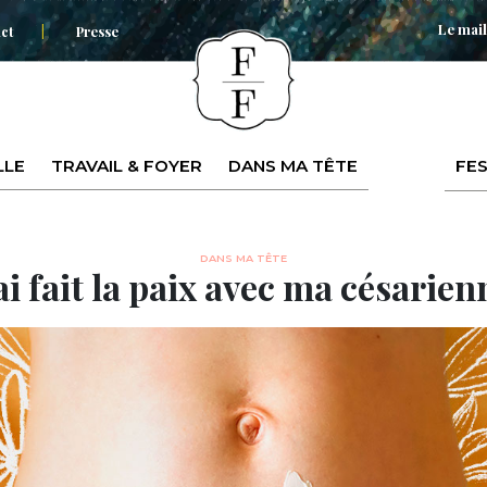
Le mail
ct
Presse
LLE
TRAVAIL & FOYER
DANS MA TÊTE
FES
DANS MA TÊTE
’ai fait la paix avec ma césarien