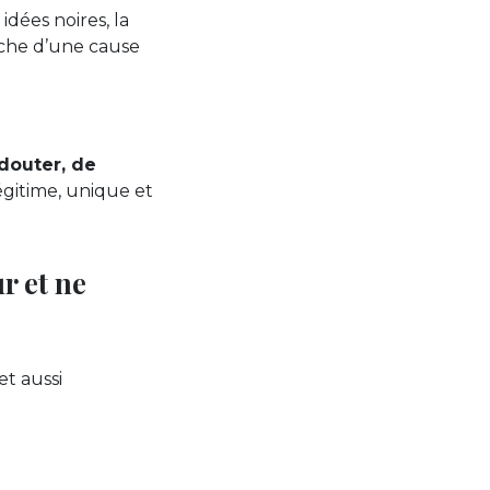
idées noires, la
erche d’une cause
 douter, de
égitime, unique et
r et ne
et aussi