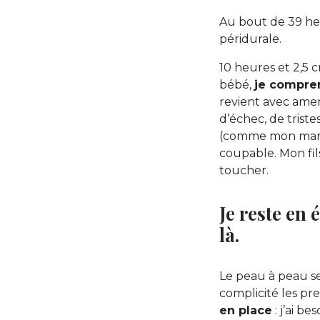
Au bout de 39 heu
péridurale.
10 heures et 2,5 
bébé,
je compren
revient avec ame
d’échec, de tristes
(comme mon mari 
coupable. Mon fils
toucher.
Je reste en 
là.
Le peau à peau s
complicité les pre
en place
: j’ai b