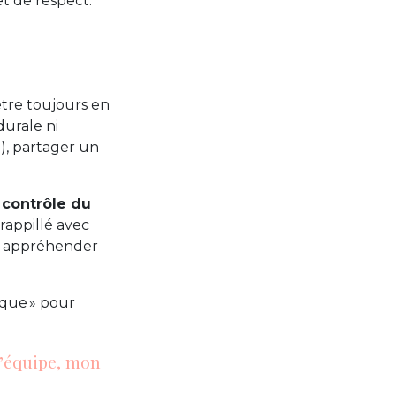
et de respect.
être toujours en
urale ni
), partager un
 contrôle du
rappillé avec
 à appréhender
gique » pour
l’équipe, mon