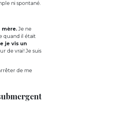
imple ni spontané.
e mère.
Je ne
 quand il était
e je vis un
r de vrai ! Je suis
 arrêter de me
ui submergent