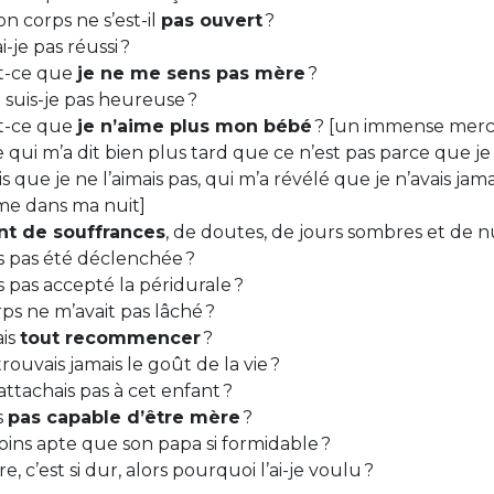
 corps ne s’est-il
pas ouvert
?
-je pas réussi ?
t-ce que
je ne me sens pas mère
?
suis-je pas heureuse ?
t-ce que
je n’aime plus mon bébé
? [un immense merci
qui m’a dit bien plus tard que ce n’est pas parce que je 
is que je ne l’aimais pas, qui m’a révélé que je n’avais jam
me dans ma nuit]
nt de souffrances
, de doutes, de jours sombres et de n
ais pas été déclenchée ?
ais pas accepté la péridurale ?
rps ne m’avait pas lâché ?
ais
tout recommencer
?
etrouvais jamais le goût de la vie ?
’attachais pas à cet enfant ?
is
pas capable d’être mère
?
 moins apte que son papa si formidable ?
e, c’est si dur, alors pourquoi l’ai-je voulu ?