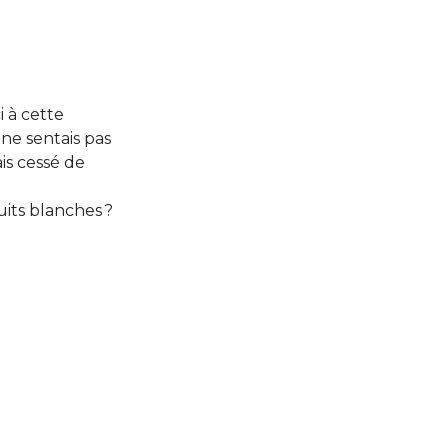
 à cette
ne sentais pas
ais cessé de
uits blanches ?