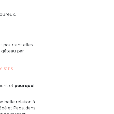
loureux.
et pourtant elles
n gâteau par
e suis
ment et
pourquoi
 belle relation à
Bébé et Papa, dans