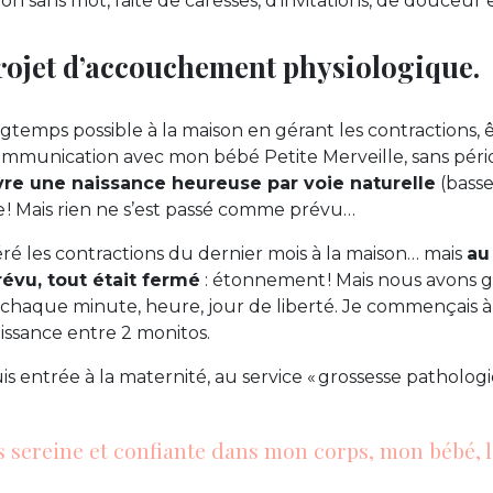
 sans mot, faite de caresses, d’invitations, de douceur 
projet d’accouchement physiologique.
ngtemps possible à la maison en gérant les contractions, 
munication avec mon bébé Petite Merveille, sans périd
vre une naissance heureuse par voie naturelle
(basse
 Mais rien ne s’est passé comme prévu…
n géré les contractions du dernier mois à la maison… mais
au
évu, tout était fermé
: étonnement ! Mais nous avons g
e, chaque minute, heure, jour de liberté. Je commençais
aissance entre 2 monitos.
suis entrée à la maternité, au service « grossesse patholo
is sereine et confiante dans mon corps, mon bébé, 