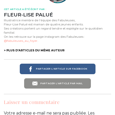
CET ARTICLE A ÉTÉ ÉCRIT PAR :
FLEUR-LISE PALUÉ
Illustratrice membre de l’équipe des Fabuleuses,
Fleur-Lise Palué est maman de quatre jeunes enfants.
Ses créations portent un regard tendre et espiègle sur le quotidien
familial.
On les retrouve sur la page instagram des Fabuleuses :
@fabuleuses_au_foyer
.
> PLUS D'ARTICLES DU MÊME AUTEUR
PARTAGER L'ARTICLE SUR FACEBOOK
PARTAGER L'ARTICLE PAR MAIL
Laisser un commentaire
Votre adresse e-mail ne sera pas publiée.
Les