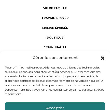
VIE DE FAMILLE
TRAVAIL & FOYER
MAMAN ÉPUISÉE
BOUTIQUE
COMMUNAUTÉ
Gérer le consentement
Fabuleuses au foyer : révéler la Fabuleuse en chaque maman.
Une communauté d’aide et de partage, dédiée au bien-être
Pour offrir les meilleures expériences, nous utilisons des technologies
des mamans. Notre mission : porter un regard sincère sur la
telles que les cookies pour stocker et/ou accéder aux informations des
maternité à l'intérieur et à l'extérieur du foyer, rejoindre les
appareils. Le fait de consentir à ces technologies nous permettra de
femmes dans leur vie réelle et non rêvée, et donner la parole
traiter des données telles que le comportement de navigation ou les ID
aux mamans d’aujourd’hui.
uniques sur ce site. Le fait de ne pas consentir ou de retirer son
consentement peut avoir un effet négatif sur certaines caractéristiques
et fonctions.
Conception et réalisation : Progressif Media
Accepter