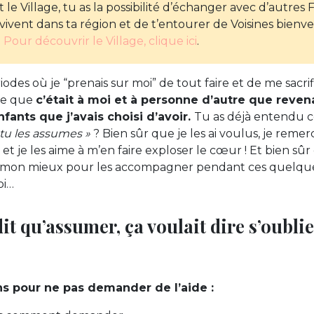
 le Village, tu as la possibilité d’échanger avec d’autres
ivent dans ta région et de t’entourer de Voisines bienvei
.
Pour découvrir le Village, clique ici
.
iodes où je “prenais sur moi” de tout faire et de me sacrif
rce que
c’était à moi et à personne d’autre que reven
fants que j’avais choisi d’avoir.
Tu as déjà entendu ce
, tu les assumes »
? Bien sûr que je les ai voulus, je remer
 et je les aime à m’en faire exploser le cœur ! Et bien sûr
de mon mieux pour les accompagner pendant ces quelque
oi…
dit qu’assumer, ça voulait dire s’oubl
sons pour ne pas demander de l’aide :