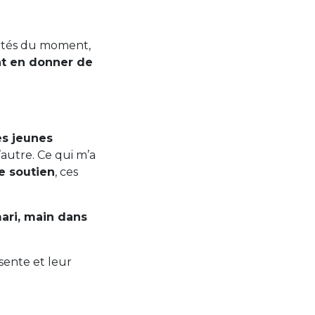
cités du moment,
nt en donner de
es jeunes
’autre. Ce qui m’a
e soutien
, ces
mari, main dans
sente et leur