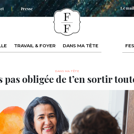
Le mail
ct
Presse
LLE
TRAVAIL & FOYER
DANS MA TÊTE
FES
DANS MA TÊTE
s pas obligée de t’en sortir tout