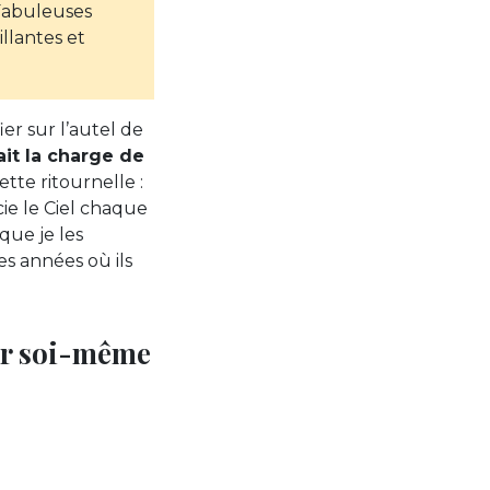
 Fabuleuses
llantes et
ier sur l’autel de
ait la charge de
tte ritournelle :
cie le Ciel chaque
 que je les
s années où ils
ier soi-même