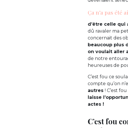
devenaient série
Ça n’a pas été 
d’être celle qui
dû ravaler ma pet
concernait des obl
beaucoup plus d
on voulait aller
de notre entoura
heureuses de pou
C’est fou ce sou
compte qu’on n’
autres
! C’est fo
laisse l’opport
actes !
C’est fou c