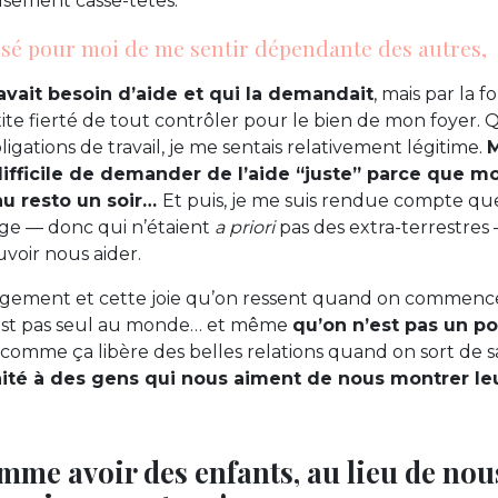
usement casse-têtes.
aisé pour moi de me sentir dépendante des autres,
 avait besoin d’aide et qui la demandait
, mais par la f
ite fierté de tout contrôler pour le bien de mon foyer.
igations de travail, je me sentais relativement légitime.
M
ifficile de demander de l’aide “juste” parce que mo
 au resto un soir…
Et puis, je me suis rendue compte q
ge — donc qui n’étaient
a priori
pas des extra-terrestres
voir nous aider.
lagement et cette joie qu’on ressent quand on commenc
est pas seul au monde… et même
qu’on n’est pas un po
u comme ça libère des belles relations quand on sort de s
unité à des gens qui nous aiment de nous montrer l
omme avoir des enfants, au lieu de nou