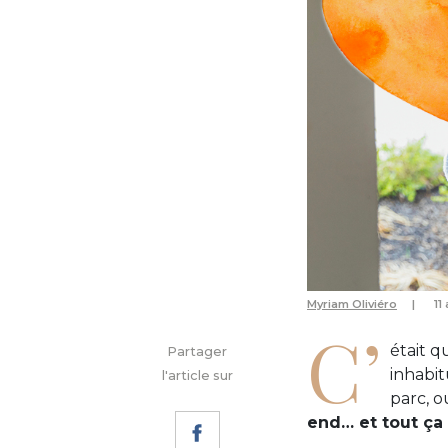
Myriam Oliviéro
11
C’
était q
Partager
inhabit
l'article sur
parc, o
end… et tout ça