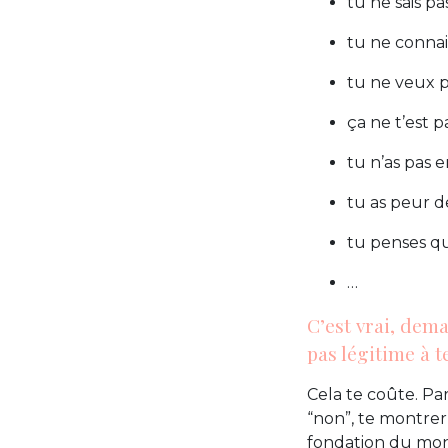
tu ne sais 
tu ne connai
tu ne veux p
ça ne t’est 
tu n’as pas 
tu as peur 
tu penses que
…
C’est vrai, dem
pas légitime à te
Cela te coûte. Pa
“non”, te montrer
fondation du m