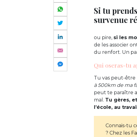
Si tu prends
survenue ré
ou pire,
si les m
de les associer o
du renfort. Un pa
Qui oseras-tu a
Tu vas peut-être 
à 500km de ma fa
peut te paraître 
mal.
Tu gères, et
l’école, au trav
Connais-tu ce
? Chez les F