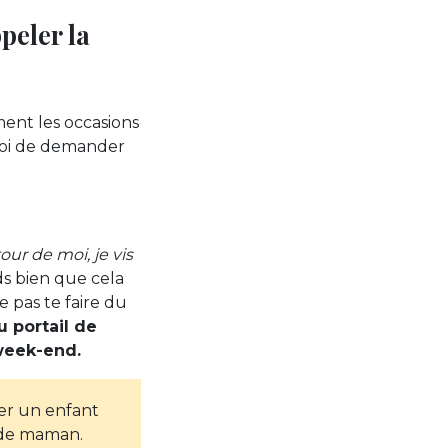
peler la
ent les occasions
 toi de demander
our de moi, je vis
s bien que cela
 pas te faire du
u portail de
e week-end.
ver un enfant
n de maman.