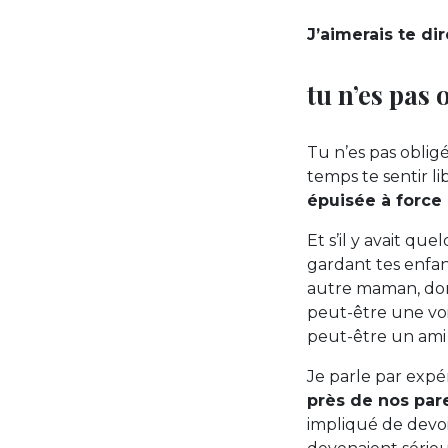
J’aimerais te di
tu n’es pas 
Tu n’es pas oblig
temps te sentir li
épuisée à force 
Et s’il y avait qu
gardant tes enfa
autre maman, dont 
peut-être une voi
peut-être un ami 
Je parle par exp
près de nos par
impliqué de devoi