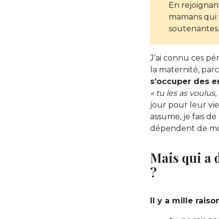
En rejoignant
mamans qui v
soutenantes
J’ai connu ces pér
la maternité, pa
s’occuper des en
« tu les as voulus
jour pour leur vie
assume, je fais 
dépendent de m
Mais qui a 
?
Il y a mille rai