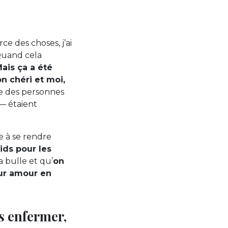
orce des choses, j’ai
 Quand cela
ais ça a été
n chéri et moi,
ue des personnes
 — étaient
e à se rendre
ids pour les
a bulle et qu’
on
eur amour en
s enfermer,