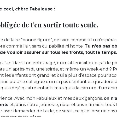
re ceci, chère Fabuleuse :
obligée de t’en sortir toute seule.
ée de faire “bonne figure”, de faire comme si tu n’espéra
bre comme l’air, sans culpabilité ni honte.
Tu n’es pas ob
de vouloir assurer sur tous les fronts, tout le temps.
elqu’un, dans ton entourage, qui n’attendait que ça, de po
nts un après-midi, une soirée, et même un week-end ? 
les enfants ont grandi et qui a plus d’espace pour accuei
sine ou une collègue qui n’a pas d’enfant et qui adorer
qui a déjà quatre enfants mais qui a la carrure d’un ani
érience. Avec mon Fabuleux et mes deux garçons,
on n’
ents
et, dans notre jeunesse, nous étions infirmiers tous 
r oser demander de l’aide, ne serait-ce que lorsque no