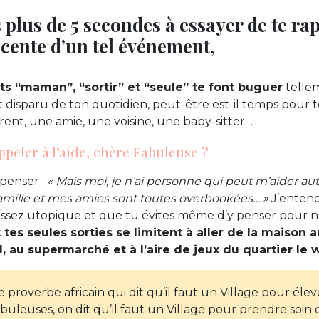
 plus de 5 secondes à essayer de te rap
cente d’un tel événement,
ots “maman”, “sortir” et “seule” te font buguer
tellem
nt disparu de ton quotidien, peut-être est-il temps pour
rent, une amie, une voisine, une baby-sitter…
ppeler à l’aide, chère Fabuleuse ?
penser :
« Mais moi, je n’ai personne qui peut m’aider aut
mille et mes amies sont toutes overbookées… »
J’entend
assez utopique et que tu évites même d’y penser pour ne
 tes seules sorties se limitent à aller de la maison a
ail, au supermarché et à l’aire de jeux du quartier l
 proverbe africain qui dit qu’il faut un Village pour éle
abuleuses, on dit qu’il faut un Village pour prendre soi