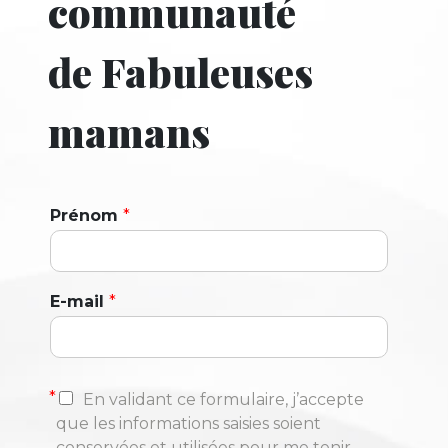
communauté
de Fabuleuses
mamans
Prénom
*
E-mail
*
*
En validant ce formulaire, j’accepte
que les informations saisies soient
conservées et utilisées pour me tenir