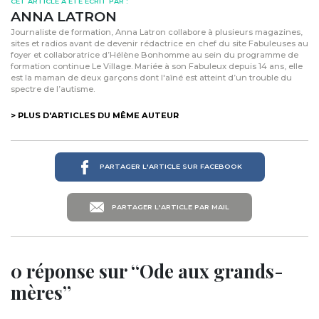
CET ARTICLE A ÉTÉ ÉCRIT PAR :
ANNA LATRON
Journaliste de formation, Anna Latron collabore à plusieurs magazines,
sites et radios avant de devenir rédactrice en chef du site Fabuleuses au
foyer et collaboratrice d’Hélène Bonhomme au sein du programme de
formation continue Le Village. Mariée à son Fabuleux depuis 14 ans, elle
est la maman de deux garçons dont l'aîné est atteint d’un trouble du
spectre de l’autisme.
> PLUS D'ARTICLES DU MÊME AUTEUR
PARTAGER L'ARTICLE SUR FACEBOOK
PARTAGER L'ARTICLE PAR MAIL
0 réponse sur “Ode aux grands-
mères”