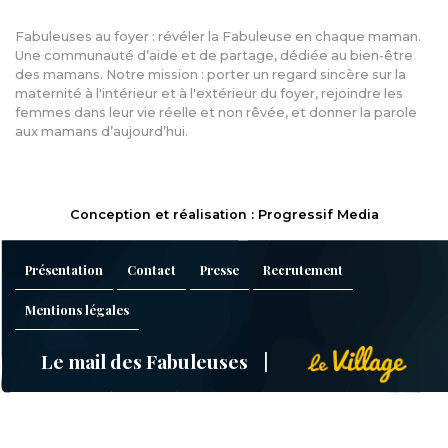
Fabuleuses au foyer : révéler la Fabuleuse en chaque maman.
Une communauté d’aide et de partage, dédiée au bien-être
des mamans. Notre mission : porter un regard sincère sur la
maternité à l'intérieur et à l'extérieur du foyer, rejoindre les
femmes dans leur vie réelle et non rêvée, et donner la parole
aux mamans d’aujourd’hui.
Conception et réalisation : Progressif Media
Présentation
Contact
Presse
Recrutement
Mentions légales
Le mail des Fabuleuses