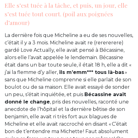
Elle s’est tuée à la tâche, et puis, un jour, elle
s’est tuée tout court. (poil aux poignées
d’amour)
La dernière fois que Micheline a eu de ses nouvelles,
c’était il y a 3 mois. Micheline avait re (rerererere)
gardé Love Actually, elle avait pensé à Bécassine,
alors elle l’avait appelée le lendemain. Bécassine
était dans un bar toute seule, il était 18 h, elle a dit «
j’ai la flemme d’y aller,
ils m’emm*** tous là-bas
»
sans que Micheline comprenne si elle parlait de son
boulot ou de sa maison. Elle avait essayé de sonder
un peu, s’était inquiétée, et puis
Bécassine avait
donné le change
, pris des nouvelles, raconté une
anecdote de l’hôpital et la dernière bêtise de son
benjamin, elle avait ri très fort aux blagues de
Micheline et elle avait raccroché en disant « C’était
bon de t’entendre ma Michette ! Faut absolument