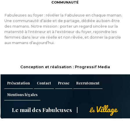
COMMUNAUTÉ
Fabuleuses au foyer : révéler la Fabuleuse en chaque maman.
Une communauté d’aide et de partage, dédiée au bien-être
des mamans. Notre mission : porter un regard sincère sur la
maternité à l'intérieur et à l'extérieur du foyer, rejoindre les
femmes dans leur vie réelle et non rêvée, et donner la parole
aux mamans d’aujourd’hui.
Conception et réalisation : Progressif Media
Présentation
Contact
Presse
Recrutement
Mentions légales
Le mail des Fabuleuses