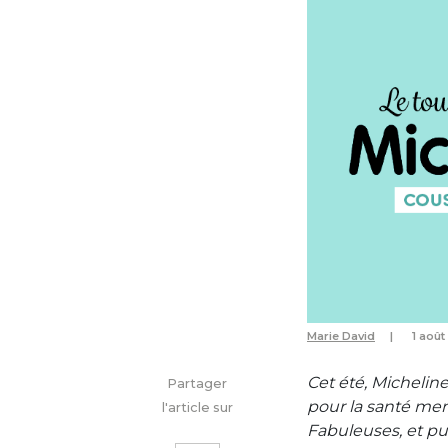
Marie David
1 aoû
Cet été, Micheline
Partager
pour la santé men
l'article sur
Fabuleuses, et pui