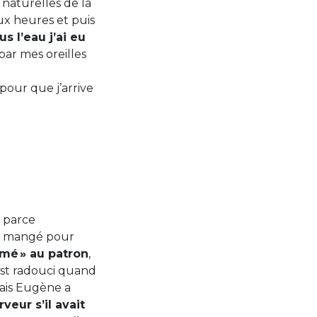
 naturelles de la
ux heures et puis
s l’eau j’ai eu
par mes oreilles
pour que j’arrive
, parce
ai mangé pour
umé » au patron
,
’est radouci quand
mais Eugène a
veur s’il avait