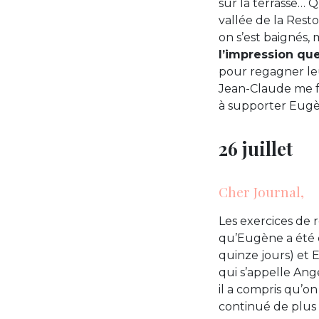
sur la terrasse… Q
vallée de la Rest
on s’est baignés, 
l’impression q
pour regagner leu
Jean-Claude me fa
à supporter Eugèn
26 juillet
Cher Journal,
Les exercices de 
qu’Eugène a été c
quinze jours) et E
qui s’appelle Ang
il a compris qu’o
continué de plus 