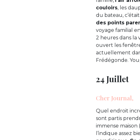
famille,
l’air aff
couloirs
, les dau
du bateau, c’était
des points paren
voyage familial en
2 heures dans la 
ouvert les fenêtr
actuellement dans 
Frédégonde. You
24 Juillet
Cher Journal,
Quel endroit incr
sont partis prendr
immense maison (
l’indique assez bi