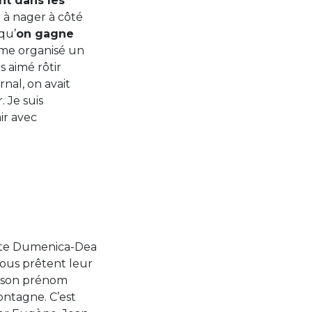
nt dans les
ix à nager à côté
qu’
on gagne
ême organisé un
s aimé rôtir
nal, on avait
 Je suis
ir avec
Tante Dumenica-Dea
 nous prêtent leur
e son prénom
montagne. C’est