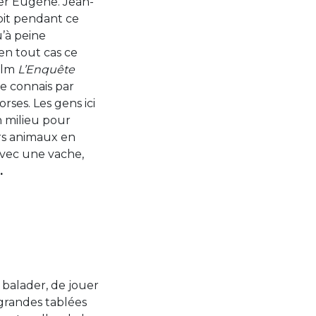
rter Eugène. Jean-
oit pendant ce
u’à peine
 en tout cas ce
film
L’Enquête
 le connais par
rses. Les gens ici
n milieu pour
urs animaux en
avec une vache,
e.
e balader, de jouer
 grandes tablées