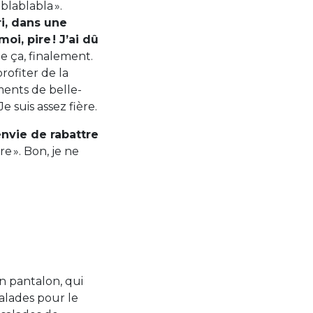
blablabla ».
i, dans une
moi, pire ! J’ai dû
ue ça, finalement.
ofiter de la
ments de belle-
Je suis assez fière.
envie de rabattre
re ». Bon, je ne
n pantalon, qui
salades pour le