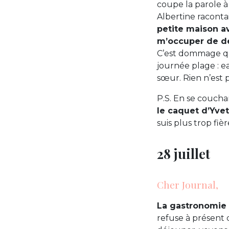
coupe la parole à
Albertine raconta
petite maison a
m’occuper de de
C’est dommage que
journée plage : e
sœur. Rien n’est pa
P.S. En se coucha
le caquet d’Yve
suis plus trop fiè
28 juillet
Cher Journal,
La gastronomie 
refuse à présent 