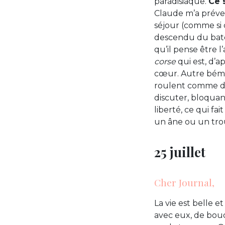
paradisiaque.
Ce 
Claude m’a préven
séjour (comme si c
descendu du bat
qu’il pense être l
corse
qui est, d’ap
cœur. Autre bémol 
roulent comme des
discuter, bloquant
liberté, ce qui f
un âne ou un tr
25 juillet
Cher Journal,
La vie est belle e
avec eux, de bouq