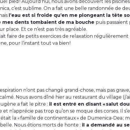
uel pied ! Aujourd’hui, nous avons découvert les piscines
onica, c’est sublime. On a fait une belle randonnée de de
mais
l’eau est si froide qu’en me plongeant la tête sou
ue mes dents tombaient de ma bouche
puis passaient 
r place. Et ce n’est pas très agréable.
it faire de petits exercices de relaxation régulièrement 
e, pour l’instant tout va bien !
respiration n’ont pas changé grand-chose, mais pas grave
almé. Nous avons dîné hier au restaurant du village (j’
ugène a fait le pitre :
il est entré en disant « salut do
e et n’apprécie pas trop qu’on se moque des corses. Il s
n était la « famille de continentaux » de Dumenica-Dea ; 
belle. Nous étions morts de honte :
il a demandé au ser