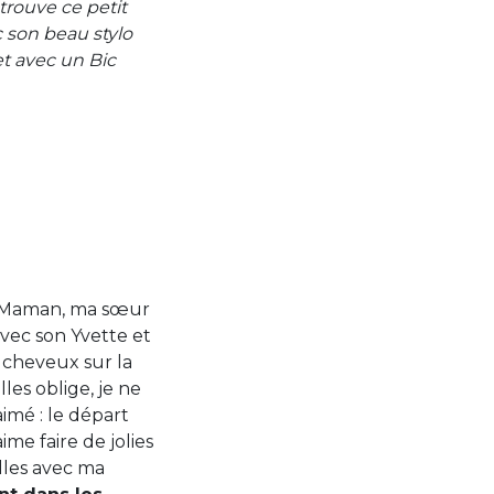
 trouve ce petit
c son beau stylo
et avec un Bic
t Maman, ma sœur
vec son Yvette et
3 cheveux sur la
les oblige, je ne
aimé : le départ
ime faire de jolies
illes avec ma