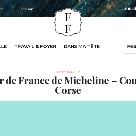
Le mail
ct
Presse
LLE
TRAVAIL & FOYER
DANS MA TÊTE
FES
VIE DE FAMILLE
r de France de Micheline – Co
Corse