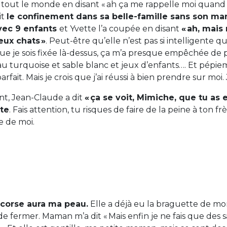
 tout le monde en disant « ah ça me rappelle moi quand 
it
le confinement dans sa belle-famille sans son mar
vec 9 enfants
et Yvette l’a coupée en disant
« ah, mais 
ux chats »
. Peut-être qu’elle n’est pas si intelligente q
 je sois fixée là-dessus, ça m’a presque empêchée de pr
au turquoise et sable blanc et jeux d’enfants…. Et pépie
rfait. Mais je crois que j’ai réussi à bien prendre sur moi. 
nt, Jean-Claude a dit
« ça se voit, Mimiche, que tu as 
tte
. Fais attention, tu risques de faire de la peine à ton frè
re de moi.
corse aura ma peau.
Elle a déjà eu la braguette de mo
de fermer. Maman m’a dit « Mais enfin je ne fais que des 