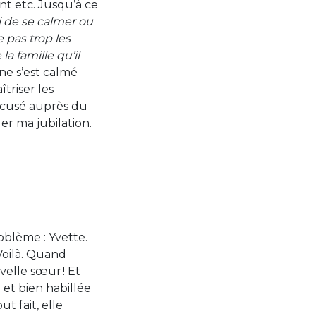
nt etc. Jusqu’à ce
i de se calmer ou
 pas trop les
a famille qu’il
ne s’est calmé
îtriser les
 excusé auprès du
uer ma jubilation.
blème : Yvette.
Voilà. Quand
velle sœur ! Et
e et bien habillée
ut fait, elle