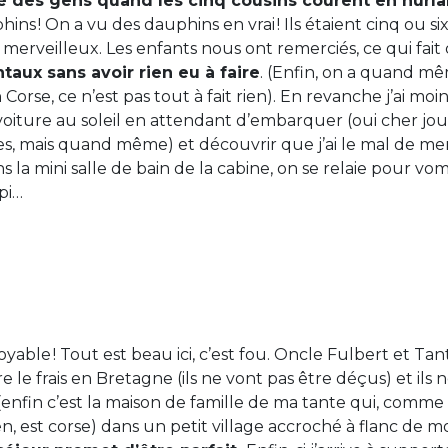
olé des gens quand les cinq cousins courent en hurla
phins ! On a vu des dauphins en vrai ! Ils étaient cinq ou s
 merveilleux. Les enfants nous ont remerciés, ce qui fait 
taux sans avoir rien eu à faire
. (Enfin, on a quand m
 Corse, ce n’est pas tout à fait rien). En revanche j’ai moin
voiture au soleil en attendant d’embarquer (oui cher jour
es, mais quand même) et découvrir que j’ai le mal de mer.
la mini salle de bain de la cabine, on se relaie pour vom
pi…
oyable ! Tout est beau ici, c’est fou. Oncle Fulbert et 
e le frais en Bretagne (ils ne vont pas être déçus) et ils
enfin c’est la maison de famille de ma tante qui, comm
en, est corse) dans un petit village accroché à flanc de 