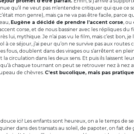
séjour promet d’être parfait.
Enfin, si j’arrive à suppo
ue qu’il ne veut pas m’entendre critiquer qui que ce s
’était mon genre), mais ça ne va pas être facile, parce q
eau,
Eugène a décidé de prendre l’accent corse
, ou
’accent corse, et de nous bassiner avec les répliques du 
rès lui, mythique. Je n’ai pas vu le film, mais c’est bon, je
à ce séjour, j’ai peur qu’on ne survive pas aux routes co
 fous, doublent dans des virages ou s’arrêtent en plei
 la circulation dans les deux sens. Et puis ils laissent le
ait qu’à chaque tournant on peut se retrouver nez à nez 
oupeau de chèvres.
C’est bucolique, mais pas pratiqu
t douce ici ! Les enfants sont heureux, on a le temps de s
uiner dans des transats au soleil, de papoter, on fait de