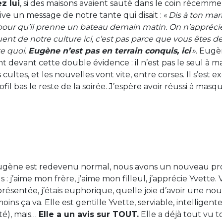
z lui
, si des maisons avaient sauté dans le coin récemme
ive un message de notre tante qui disait : «
Dis à ton mar
pour qu’il prenne un bateau demain matin. On n’apprécie
t de notre culture ici, c’est pas parce que vous êtes de l
te quoi.
Eugène n’est pas en terrain conquis, ici
»
. Eugè
ant devant cette double évidence : il n’est pas le seul à ma
 cultes, et les nouvelles vont vite, entre corses. Il s’est
rofil bas le reste de la soirée. J’espère avoir réussi à masq
gène est redevenu normal, nous avons un nouveau pro
 j’aime mon frère, j’aime mon filleul, j’apprécie Yvette. 
résentée, j’étais euphorique, quelle joie d’avoir une nou
oins ça va. Elle est gentille Yvette, serviable, intelligent
ité), mais…
Elle a un avis sur TOUT.
Elle a déjà tout vu to