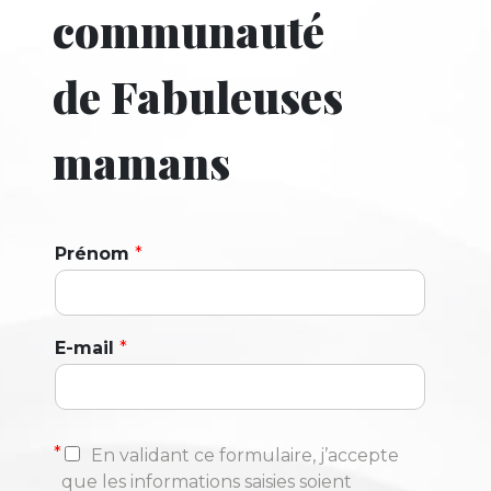
communauté
de Fabuleuses
mamans
Prénom
*
E-mail
*
*
En validant ce formulaire, j’accepte
que les informations saisies soient