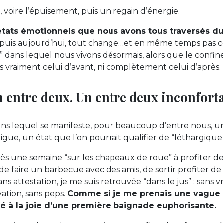
ue, voire l’épuisement, puis un regain d’énergie.
états émotionnels que nous avons tous traversés du
t puis aujourd’hui, tout change…et en même temps pas 
dans lequel nous vivons désormais, alors que le confi
us vraiment celui d’avant, ni complètement celui d’après.
un entre deux. Un entre deux inconforta
ns lequel se manifeste, pour beaucoup d’entre nous, u
tigue, un état que l’on pourrait qualifier de “léthargique”
ès une semaine “sur les chapeaux de roue” à profiter de l
de faire un barbecue avec des amis, de sortir profiter de
ns attestation, je me suis retrouvée “dans le jus” : sans v
ation, sans peps.
Comme si je me prenais une vague 
té à la joie d’une première baignade euphorisante.