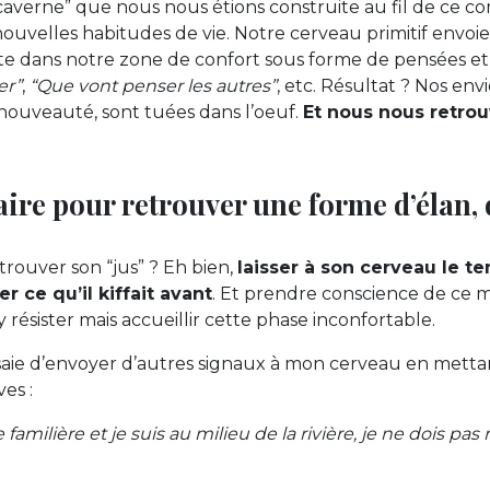
“caverne” que nous nous étions construite au fil de ce 
nouvelles habitudes de vie. Notre cerveau primitif envoi
te dans notre zone de confort sous forme de pensées et
er”
,
“Que vont penser les autres”
, etc. Résultat ? Nos env
ouveauté, sont tuées dans l’oeuf.
Et nous nous retrou
aire pour retrouver une forme d’élan, 
trouver son “jus” ? Eh bien,
laisser à son cerveau le t
er ce qu’il kiffait avant
. Et prendre conscience de ce 
y résister mais accueillir cette phase inconfortable.
saie d’envoyer d’autres signaux à mon cerveau en metta
es :
 familière et je suis au milieu de la rivière, je ne dois pa