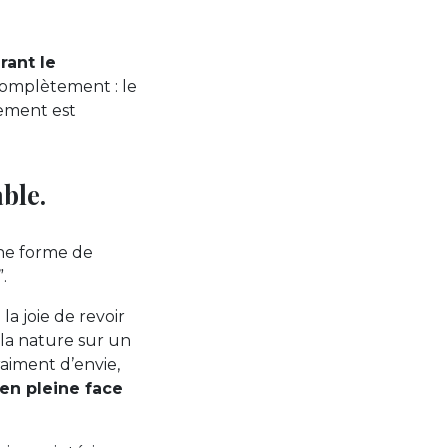
rant le
complètement : le
nement est
ble.
ne forme de
.
a joie de revoir
 la nature sur un
raiment d’envie,
en pleine face