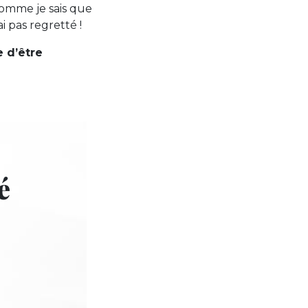
comme je sais que
i pas regretté !
 d’être
é