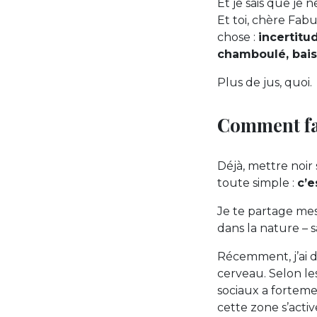
Et je sais que je 
Et toi, chère Fab
chose :
incertitu
chamboulé, bais
Plus de jus, quoi.
Comment fai
Déjà, mettre noir 
toute simple :
c’e
Je te partage mes
dans la nature –
Récemment, j’ai d
cerveau. Selon le
sociaux a forteme
cette zone s’acti