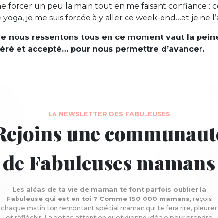
 me forcer un peu la main tout en me faisant confiance : 
e yoga, je me suis forcée à y aller ce week-end…et je ne l’a
ue nous ressentons tous en ce moment vaut la peine
éré et accepté… pour nous permettre d’avancer.
LA NEWSLETTER DES FABULEUSES
Rejoins une communaut
de Fabuleuses mamans
Les aléas de ta vie de maman te font parfois oublier la
Fabuleuse qui est en toi ? Comme 150 000 mamans
, reçois
chaque matin ton remontant spécial maman qui te fera rire, pleurer
et réfléchir. La petite attention quotidienne idéale pour prendre