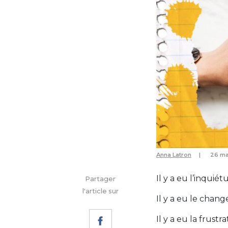
Anna Latron
26 ma
Il y a eu l’inquiét
Partager
l'article sur
Il y a eu le chan
Il y a eu la frustra