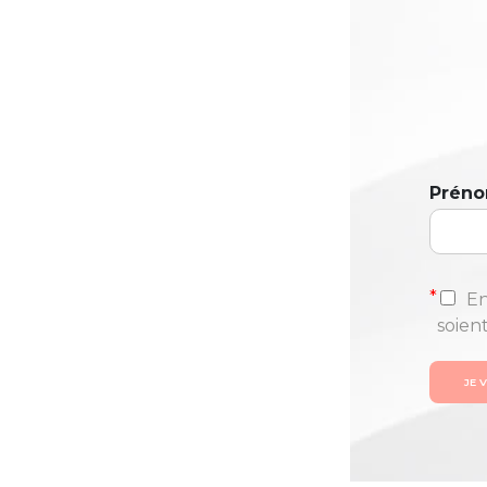
Prén
*
En
soien
JE 