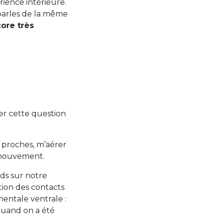
rience intérieure.
 parles de la même
core très
oser cette question
 proches, m’aérer
 mouvement.
ds sur notre
tion des contacts
mentale ventrale :
 quand on a été