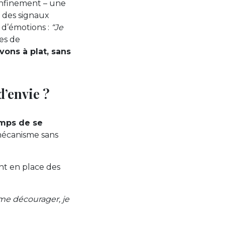
confinement – une
e des signaux
 d’émotions :
“Je
ies de
vons à plat, sans
d’envie ?
emps de se
mécanisme sans
nt en place des
s me décourager, je