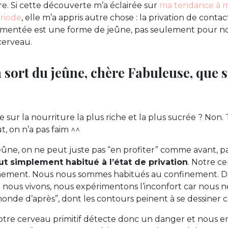
re. Si cette découverte m’a éclairée sur
ma tendance à m
riode
, elle m’a appris autre chose : la privation de conta
imentée est une forme de jeûne, pas seulement pour nos
cerveau.
 sort du jeûne, chère Fabuleuse, que s
e sur la nourriture la plus riche et la plus sucrée ? Non
, on n’a pas faim ^^
eûne, on ne peut juste pas “en profiter” comme avant, 
ut simplement habitué à l’état de privation
. Notre ce
nement. Nous nous sommes habitués au confinement. Da
nous vivons, nous expérimentons l’inconfort car nous n
onde d’après”, dont les contours peinent à se dessiner c
re cerveau primitif détecte donc un danger et nous enj