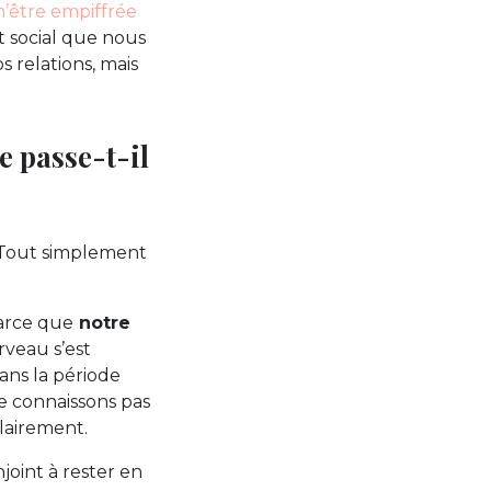
’être empiffrée
ct social que nous
 relations, mais
e passe-t-il
. Tout simplement
parce que
notre
rveau s’est
ns la période
e connaissons pas
lairement.
oint à rester en