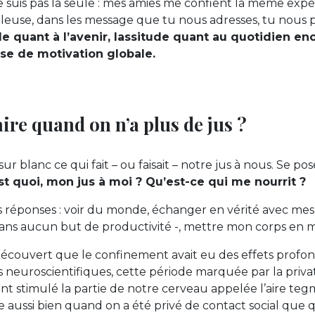
ne suis pas la seule : mes amies me confient la même expé
uleuse, dans les message que tu nous adresses, tu nous
de quant à l’avenir, lassitude quant au quotidien en
se de motivation globale.
re quand on n’a plus de jus ?
sur blanc ce qui fait – ou faisait – notre jus à nous. Se p
st quoi, mon jus à moi ? Qu’est-ce qui me nourrit ?
 réponses : voir du monde, échanger en vérité avec mes
 sans aucun but de productivité -, mettre mon corps en
écouvert que le confinement avait eu des effets profon
s neuroscientifiques, cette période marquée par la priva
nt stimulé la partie de notre cerveau appelée l’aire teg
ve aussi bien quand on a été privé de contact social que