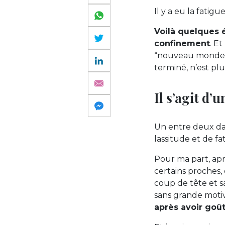
Il y a eu la fatig
Voilà quelques 
confinement
. E
“nouveau monde” 
terminé, n’est pl
Il s’agit d’
Un entre deux da
lassitude et de fa
Pour ma part, apr
certains proches, 
coup de tête et sa
sans grande motiv
après avoir goû