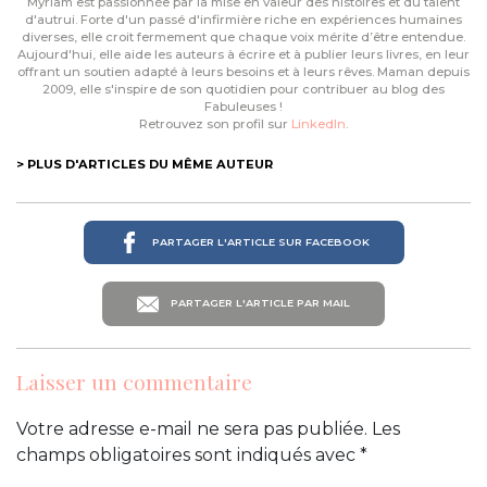
Myriam est passionnée par la mise en valeur des histoires et du talent
d'autrui. Forte d'un passé d'infirmière riche en expériences humaines
diverses, elle croit fermement que chaque voix mérite d’être entendue.
Aujourd'hui, elle aide les auteurs à écrire et à publier leurs livres, en leur
offrant un soutien adapté à leurs besoins et à leurs rêves. Maman depuis
2009, elle s'inspire de son quotidien pour contribuer au blog des
Fabuleuses !
Retrouvez son profil sur
LinkedIn
.
> PLUS D'ARTICLES DU MÊME AUTEUR
PARTAGER L'ARTICLE SUR FACEBOOK
PARTAGER L'ARTICLE PAR MAIL
Laisser un commentaire
Votre adresse e-mail ne sera pas publiée.
Les
champs obligatoires sont indiqués avec
*