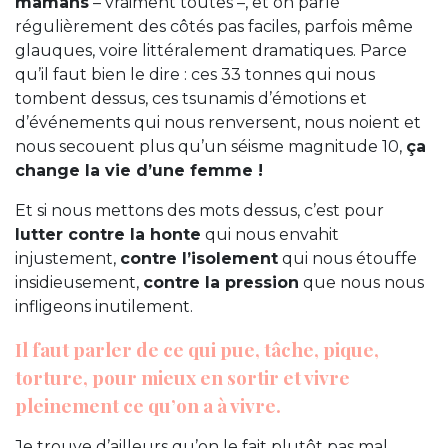
mamans
– vraiment toutes –, et on parle
régulièrement des côtés pas faciles, parfois même
glauques, voire littéralement dramatiques. Parce
qu’il faut bien le dire : ces 33 tonnes qui nous
tombent dessus, ces tsunamis d’émotions et
d’événements qui nous renversent, nous noient et
nous secouent plus qu’un séisme magnitude 10,
ça
change la vie d’une femme !
Et si nous mettons des mots dessus, c’est pour
lutter contre la honte
qui nous envahit
injustement,
contre l’isolement
qui nous étouffe
insidieusement,
contre la pression
que nous nous
infligeons inutilement.
Il faut parler de ce qui pue, tâche, pique,
torture, pour mieux en sortir et vivre
pleinement ce qu’on a à vivre.
Je trouve d’ailleurs qu’on le fait plutôt pas mal,