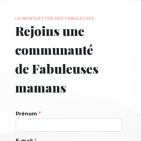
LA NEWSLETTER DES FABULEUSES
Rejoins une
communauté
de Fabuleuses
mamans
Prénom
*
E-mail
*