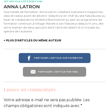
CET ARTICLE A ÉTÉ ÉCRIT PAR :
ANNA LATRON
Journaliste de formation, Anna Latron collabore à plusieurs magazines,
sites et radios avant de devenir rédactrice en chef du site Fabuleuses au
foyer et collaboratrice d’Hélène Bonhomme au sein du programme de
formation continue Le Village. Mariée à son Fabuleux depuis 14 ans, elle
est la maman de deux garçons dont l'aîné est atteint d’un trouble du
spectre de l’autisme.
> PLUS D'ARTICLES DU MÊME AUTEUR
PARTAGER L'ARTICLE SUR FACEBOOK
PARTAGER L'ARTICLE PAR MAIL
Laisser un commentaire
Votre adresse e-mail ne sera pas publiée.
Les
champs obligatoires sont indiqués avec
*