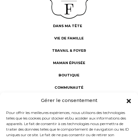
DANS MA TÊTE
VIE DE FAMILLE
TRAVAIL & FOYER
MAMAN ÉPUISÉE
BOUTIQUE
COMMUNAUTÉ
Gérer le consentement
Fabuleuses au foyer : révéler la Fabuleuse en chaque maman.
Une communauté d’aide et de partage, dédiée au bien-être
Pour offrir les meilleures expériences, nous utilisons des technologies
des mamans. Notre mission : porter un regard sincère sur la
telles que les cookies pour stocker et/ou accéder aux informations des
maternité à l'intérieur et à l'extérieur du foyer, rejoindre les
appareils. Le fait de consentir à ces technologies nous permettra de
femmes dans leur vie réelle et non rêvée, et donner la parole
traiter des données telles que le comportement de navigation ou les ID
aux mamans d’aujourd’hui.
uniques sur ce site. Le fait de ne pas consentir ou de retirer son