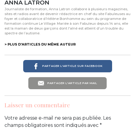
ANNA LATRON
Journaliste de formation, Anna Latron collabore à plusieurs magazines,
sites et radios avant de devenir rédactrice en chef du site Fabuleuses au
foyer et collaboratrice d’Hélène Bonhomme au sein du programme de
formation continue Le Village. Mariée à son Fabuleux depuis 14 ans, elle
est la maman de deux garçons dont l'aîné est atteint d’un trouble du
spectre de l’autisme.
> PLUS D'ARTICLES DU MÊME AUTEUR
PARTAGER L'ARTICLE SUR FACEBOOK
PARTAGER L'ARTICLE PAR MAIL
Laisser un commentaire
Votre adresse e-mail ne sera pas publiée.
Les
champs obligatoires sont indiqués avec
*