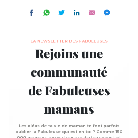
LA NEWSLETTER DES FABULEUSES
Rejoins une
communauté
de Fabuleuses
mamans
Les aléas de ta vie de maman te font parfois
oublier la Fabuleuse qui est en toi ? Comme 150
000 mamans
, reçois chaque matin ton remontant