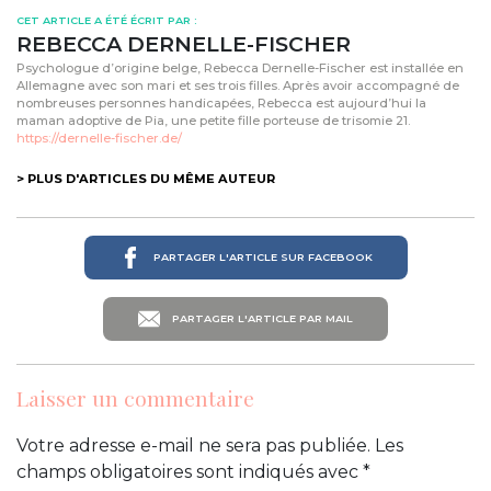
CET ARTICLE A ÉTÉ ÉCRIT PAR :
REBECCA DERNELLE-FISCHER
Psychologue d’origine belge, Rebecca Dernelle-Fischer est installée en
Allemagne avec son mari et ses trois filles. Après avoir accompagné de
nombreuses personnes handicapées, Rebecca est aujourd’hui la
maman adoptive de Pia, une petite fille porteuse de trisomie 21.
https://dernelle-fischer.de/
> PLUS D'ARTICLES DU MÊME AUTEUR
PARTAGER L'ARTICLE SUR FACEBOOK
PARTAGER L'ARTICLE PAR MAIL
Laisser un commentaire
Votre adresse e-mail ne sera pas publiée.
Les
champs obligatoires sont indiqués avec
*