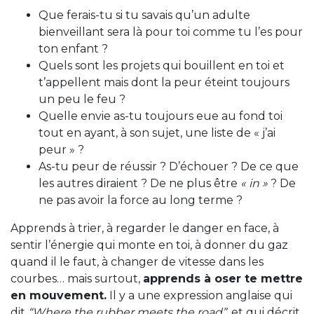
Que ferais-tu si tu savais qu’un adulte
bienveillant sera là pour toi comme tu l’es pour
ton enfant ?
Quels sont les projets qui bouillent en toi et
t’appellent mais dont la peur éteint toujours
un peu le feu ?
Quelle envie as-tu toujours eue au fond toi
tout en ayant, à son sujet, une liste de « j’ai
peur » ?
As-tu peur de réussir ? D’échouer ? De ce que
les autres diraient ? De ne plus être
« in »
? De
ne pas avoir la force au long terme ?
Apprends à trier, à regarder le danger en face, à
sentir l’énergie qui monte en toi, à donner du gaz
quand il le faut, à changer de vitesse dans les
courbes… mais surtout,
apprends à oser te mettre
en mouvement.
Il y a une expression anglaise qui
dit
“Where the rubber meets the road”
, et qui décrit