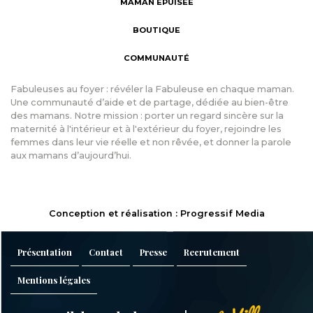
MAMAN ÉPUISÉE
BOUTIQUE
COMMUNAUTÉ
Fabuleuses au foyer : révéler la Fabuleuse en chaque maman.
Une communauté d’aide et de partage, dédiée au bien-être
des mamans. Notre mission : porter un regard sincère sur la
maternité à l'intérieur et à l'extérieur du foyer, rejoindre les
femmes dans leur vie réelle et non rêvée, et donner la parole
aux mamans d’aujourd’hui.
Conception et réalisation : Progressif Media
Présentation
Contact
Presse
Recrutement
Mentions légales