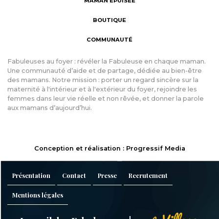
MAMAN ÉPUISÉE
BOUTIQUE
COMMUNAUTÉ
Fabuleuses au foyer : révéler la Fabuleuse en chaque maman.
Une communauté d’aide et de partage, dédiée au bien-être
des mamans. Notre mission : porter un regard sincère sur la
maternité à l'intérieur et à l'extérieur du foyer, rejoindre les
femmes dans leur vie réelle et non rêvée, et donner la parole
aux mamans d’aujourd’hui.
Conception et réalisation : Progressif Media
Présentation
Contact
Presse
Recrutement
Mentions légales