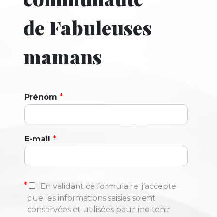
de Fabuleuses
mamans
Prénom
*
E-mail
*
*
En validant ce formulaire, j’accepte
que les informations saisies soient
conservées et utilisées pour me tenir