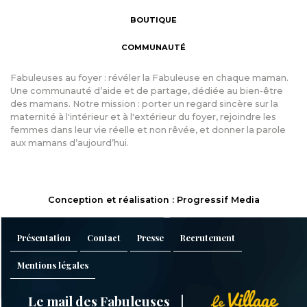
BOUTIQUE
COMMUNAUTÉ
Fabuleuses au foyer : révéler la Fabuleuse en chaque maman.
Une communauté d’aide et de partage, dédiée au bien-être
des mamans. Notre mission : porter un regard sincère sur la
maternité à l'intérieur et à l'extérieur du foyer, rejoindre les
femmes dans leur vie réelle et non rêvée, et donner la parole
aux mamans d’aujourd’hui.
Conception et réalisation : Progressif Media
Présentation
Contact
Presse
Recrutement
Mentions légales
Le mail des Fabuleuses