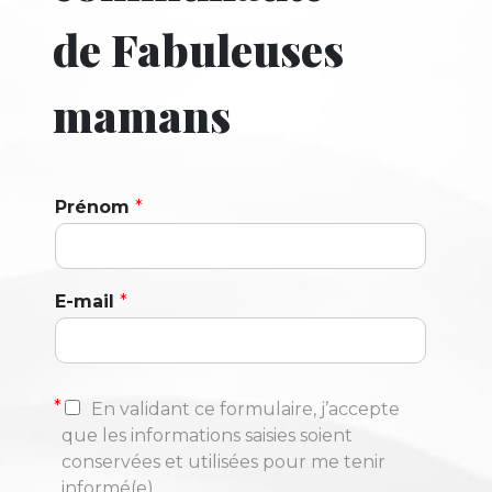
de Fabuleuses
mamans
Prénom
*
E-mail
*
*
En validant ce formulaire, j’accepte
que les informations saisies soient
conservées et utilisées pour me tenir
informé(e).