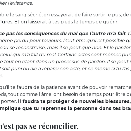
er l’existence.
le le sang séché, on essayerait de faire sortir le pus, de
lures. Et on laisserait à tes pieds le temps de guérir.
ce pas les conséquences du mal que l’autre m’a fait
. 
même perdu pour toujours. Peut-être qu’il est possible qu
eau se reconstruise, mais il se peut que non. Et le pardon
celui qui m’a fait du mal. Certains actes sont mêmes punis 
te tout en étant dans un processus de pardon. Il se pe
 soit puni ou aie à réparer son acte, et ce même si tu l’a
e.
 qu’il te faudra de la patience avant de pouvoir remarcher
pieds, tout comme l’âme, ont besoin de temps pour être
 porter.
Il faudra te protéger de nouvelles blessures
mplique que tu reprennes la personne dans tes bra
est pas se réconcilier.