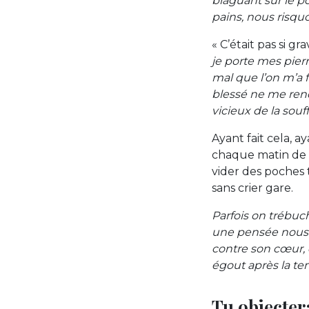
blaguant sur le po
pains, nous risqu
« C’était pas si gra
je porte mes pierr
mal que l’on m’a 
blessé ne me rend 
vicieux de la souf
Ayant fait cela, a
chaque matin de no
vider des poches t
sans crier gare.
Parfois on trébuc
une pensée nous au
contre son cœur,
égout après la te
Tu objectera