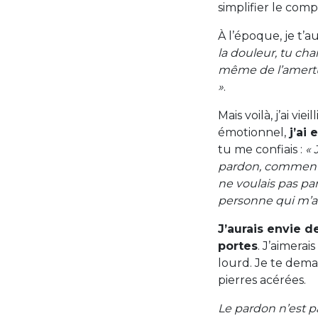
simplifier le com
À l’époque, je t’au
la douleur, tu cha
même de l’amertume
»
.
Mais voilà, j’ai v
émotionnel,
j’ai 
tu me confiais :
« 
pardon, comment ça
ne voulais pas par
personne qui m’a 
J’aurais envie de
portes
. J’aimera
lourd. Je te dema
pierres acérées.
Le pardon n’est p