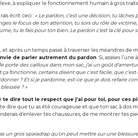
plexe, à expliquer le fonctionnement humain à gros traits
rais écrit ceci :
« Le pardon, c’est une décision, tu lâches p
nges le focus de ton attention, tu sors du rôle de victime, t
, tu le fais pour ton bien. Le pardon c’est la clé pour so
ieilli, et après un temps passé à traverser les méandres de
envie de parler autrement du pardon
. Si, assises l’une
Je porte des cailloux dans mon sac, j’ai un goût d’amert
 fonctionne, certains disent que c’est facile, que c’est ob
donner ? Et si je pardonne, est-ce que je dois refaire con
blessée ? »
 te dire tout le respect que j’ai pour toi, pour ces p
is te dire que tu as été courageuse et que ton sac à dos 
nderais d’enlever tes chaussures, de me montrer tes pied
as un gros sparadrap qu’on peut mettre sur une blessur