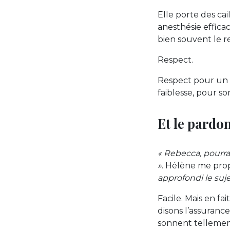
Elle porte des cail
anesthésie efficac
bien souvent le r
Respect.
Respect pour un â
faiblesse, pour s
Et le pardon
« Rebecca, pourrai
»
. Hélène me prop
approfondi le suje
Facile. Mais en fai
disons l’assuranc
sonnent tellement 