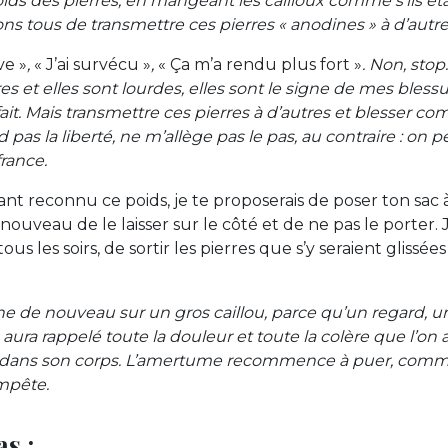
ids des pierres, en mangeant les cailloux comme s’ils éta
ons tous de transmettre ces pierres « anodines » à d’autr
ve »
,
« J’ai survécu »
,
« Ça m’a rendu plus fort »
. Non, stop
es et elles sont lourdes, elles sont le signe de mes blessu
fait. Mais transmettre ces pierres à d’autres et blesser 
pas la liberté, ne m’allège pas le pas, au contraire : on p
france.
yant reconnu ce poids, je te proposerais de poser ton sac 
uveau de le laisser sur le côté et de ne pas le porter. J
ous les soirs, de sortir les pierres que s’y seraient glissée
he de nouveau sur un gros caillou, parce qu’un regard, un
ra rappelé toute la douleur et toute la colère que l’on a
 dans son corps. L’amertume recommence à puer, comme 
mpête.
s :