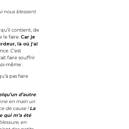
i nous blessent
qu’il contient, de
le faire.
Car je
deur, là où j’ai
nce. C’est
it faire souffrir
 soi-même :
qu’à pas faire
elqu’un d’autre
.
onne en main un
ce de cause !
La
ce qui m’a été
 blessure, en