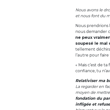
Nous avons le dro
et nous font du m
Nous prendrions le
nous demander ce 
ne peux vraiment
soupesé le mal q
tellement déchiran
l’autre pour faire
« Mais c’est de ta 
confiance, tu n’avai
Relativiser ma bl
La regarder en fa
moyen de mettre u
fondation du pard
infligée et refus