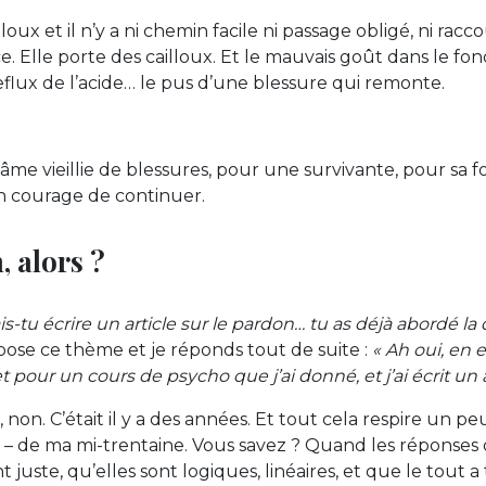
loux et il n’y a ni chemin facile ni passage obligé, ni raccou
e. Elle porte des cailloux. Et le mauvais goût dans le fo
eflux de l’acide… le pus d’une blessure qui remonte.
me vieillie de blessures, pour une survivante, pour sa fo
on courage de continuer.
, alors ?
s-tu écrire un article sur le pardon… tu as déjà abordé la
ose ce thème et je réponds tout de suite :
« Ah oui, en ef
t pour un cours de psycho que j’ai donné, et j’ai écrit un 
t, non. C’était il y a des années. Et tout cela respire un p
e – de ma mi-trentaine. Vous savez ? Quand les réponse
juste, qu’elles sont logiques, linéaires, et que le tout 