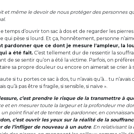
it et même le devoir de nous protéger des personnes qu
al.
 temps d’ouvrir ton sac à dos et de regarder les pierres 
qui pèse si lourd. Et ça, honnêtement, personne n’aime 
 pardonner que ce dont je mesure l’ampleur, la lour
ui a été fait.
C’est tellement dur de ressentir la souffra
t de se sentir qu’on a été la victime. Parfois, on préfèrera
 taire sa propre douleur ou encore on aimerait se crier à
faute si tu portes ce sac à dos, tu n’avais qu’à… tu n’avais 
s qu’à pas être si fragile, si sensible, si naïve ».
essure, c’est prendre le risque de la transmettre à qu
ce et en mesurer toute la largeur et la profondeur me d
n point final et de tenter de pardonner, en connaissan
on, c’est ouvrir les yeux sur la réalité de la souffran
er de l’infliger de nouveau à un autre
. En relativisant la