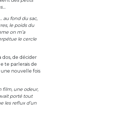
ient des petits
es…
… au fond du sac,
res, le poids du
comme on m’a
erpétue le cercle
à dos, de décider
e te parlerais de
s une nouvelle fois
 film, une odeur,
vait porté tout
les reflux d’un