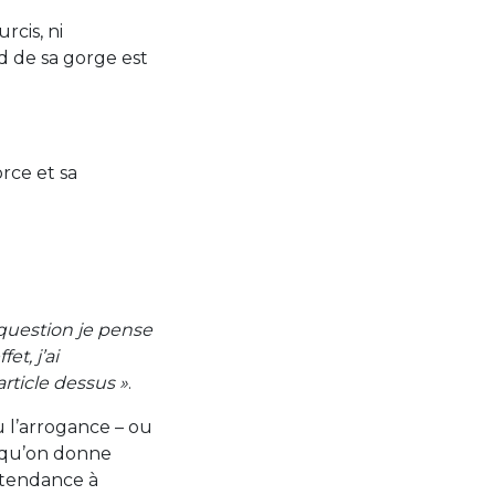
rcis, ni
nd de sa gorge est
rce et sa
 question je pense
fet, j’ai
article dessus »
.
eu l’arrogance – ou
s qu’on donne
a tendance à