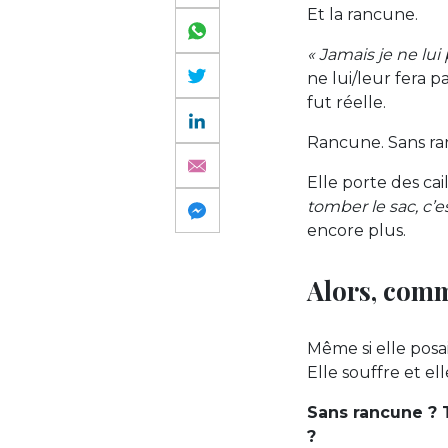
Et la rancune.
« Jamais je ne lui
ne lui/leur fera p
fut réelle.
Rancune. Sans r
Elle porte des cail
tomber le sac, c’e
encore plus.
Alors, comm
Même si elle posai
Elle souffre et ell
Sans rancune ? 
?