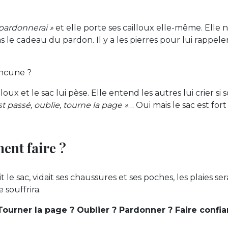
 pardonnerai »
et elle porte ses cailloux elle-même. Elle n’
as le cadeau du pardon. Il y a les pierres pour lui rappel
ancune ?
loux et le sac lui pèse. Elle entend les autres lui crier si
st passé, oublie, tourne la page »
… Oui mais le sac est fort
ent faire ?
t le sac, vidait ses chaussures et ses poches, les plaies ser
e souffrira.
Tourner la page ? Oublier ? Pardonner ? Faire conf