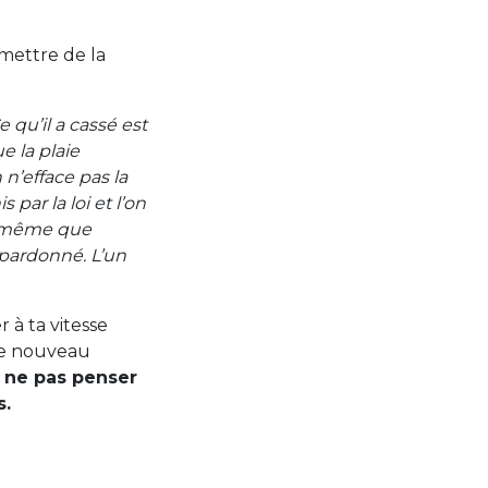
 mettre de la
Ce qu’il a cassé est
e la plaie
 n’efface pas la
par la loi et l’on
ut même que
s pardonné. L’un
 à ta vitesse
 de nouveau
, ne pas penser
s.