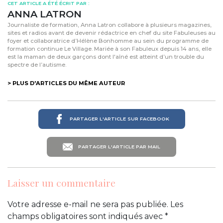
CET ARTICLE A ÉTÉ ÉCRIT PAR :
ANNA LATRON
Journaliste de formation, Anna Latron collabore à plusieurs magazines,
sites et radios avant de devenir rédactrice en chef du site Fabuleuses au
foyer et collaboratrice d’Hélène Bonhomme au sein du programme de
formation continue Le Village. Mariée à son Fabuleux depuis 14 ans, elle
est la maman de deux garçons dont l'aîné est atteint d’un trouble du
spectre de l’autisme.
> PLUS D'ARTICLES DU MÊME AUTEUR
PARTAGER L'ARTICLE SUR FACEBOOK
PARTAGER L'ARTICLE PAR MAIL
Laisser un commentaire
Votre adresse e-mail ne sera pas publiée.
Les
champs obligatoires sont indiqués avec
*