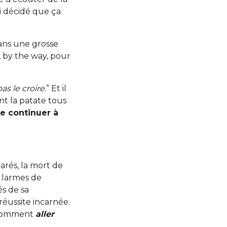
ai décidé que ça
 dans une grosse
e, by the way, pour
as le croire.
” Et il
t la patate tous
de continuer à
rés, la mort de
e larmes de
s de sa
réussite incarnée.
r comment
aller