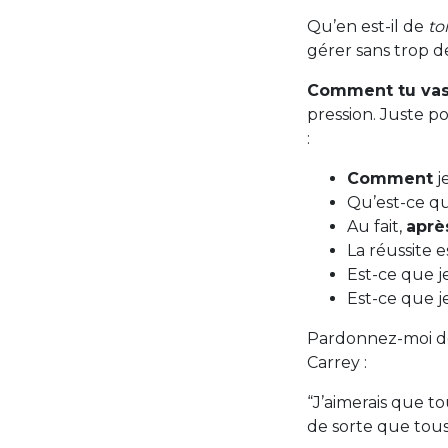
Qu’en est-il de
to
gérer sans trop de
Comment tu vas
pression. Juste p
:
Comment
je
Qu’est-ce qu
Au fait,
aprè
La réussite e
Est-ce que j
Est-ce que j
Pardonnez-moi de 
Carrey :
“J’aimerais que to
de sorte que to