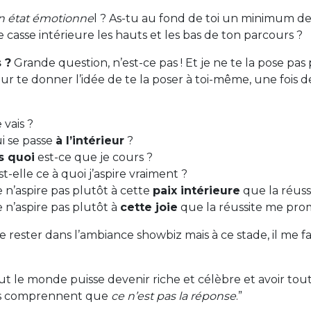
n état émotionne
l ? As-tu au fond de toi un minimum de
 casse intérieure les hauts et les bas de ton parcours ?
 ?
Grande question, n’est-ce pas ! Et je ne te la pose pas
our te donner l’idée de te la poser à toi-même, une fois
 vais ?
i se passe
à l’intérieur
?
s quoi
est-ce que je cours ?
st-elle ce à quoi j’aspire vraiment ?
e n’aspire pas plutôt à cette
paix intérieure
que la réus
e n’aspire pas plutôt à
cette joie
que la réussite me pro
rester dans l’ambiance showbiz mais à ce stade, il me fa
ut le monde puisse devenir riche et célèbre et avoir tout
us comprennent que
ce n’est pas la réponse
.”