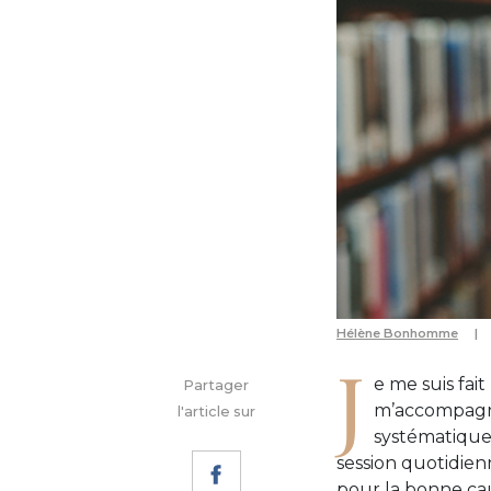
Hélène Bonhomme
J
e me suis fait
Partager
m’accompagne
l'article sur
systématiquem
session quotidien
pour la bonne cau