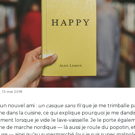
13 mai 2018
 un nouvel ami :
un casque sans fil
que je me trimballe pa
 dans la cuisine, ce qui explique pourquoi je me dand
ent lorsque je vide le lave-vaisselle. Je le porte égale
ne de marche nordique — là aussi je roule du popotin, e
se — ainsi qu’au supermarché (oui je suis super malpoli