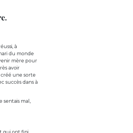
e.
éussi, à
 mari du monde
evenir mère pour
rès avoir
s créé une sorte
ec succès dans à
e sentais mal,
qui ont fini