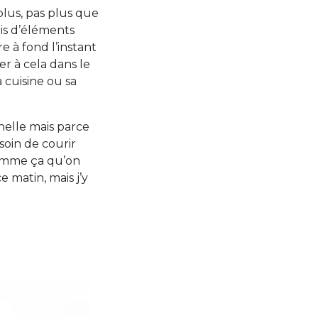
 plus, pas plus que
ais d’éléments
vre à fond l’instant
er à cela dans le
 cuisine ou sa
nelle mais parce
oin de courir
t comme ça qu’on
 matin, mais j’y