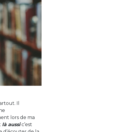
rtout. Il
ine
ment lors de ma
t
là aussi
c’est
e d’écouter de la