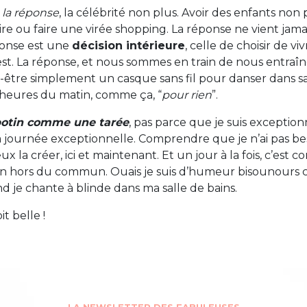
 la réponse
, la célébrité non plus. Avoir des enfants non
ire ou faire une virée shopping. La réponse ne vient jam
ponse est une
décision intérieure
, celle de choisir de vi
 est. La réponse, et nous sommes en train de nous entraîn
ut-être simplement un casque sans fil pour danser dans sa
 6 heures du matin, comme ça, “
pour rien
”.
potin comme une tarée
, pas parce que je suis exception
journée exceptionnelle. Comprendre que je n’ai pas bes
peux la créer, ici et maintenant. Et un jour à la fois, c’es
in hors du commun. Ouais je suis d’humeur bisounours ce
and je chante à blinde dans ma salle de bains.
t belle !