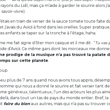
ayons du Lidl, mais ça m’aide à garder le sourire alors j’
savoir-vivre).
 j’étais en train de verser de la sauce tomate toute faite
et j’avais du Avicii à fond dans les oreilles. Super pratiqu
s enfants se taper sur la tronche à l’étage, haha.
 me fait signe d’ôter mon casque et il me dit : “
Tu vas p
ide d’Avicii. Ce même gars dont les morceaux me donnen
ne prodige de la musique n’a pas trouvé la patate 
temps sur cette planète
.
oup.
eu plus de 7 ans quand nous avons tous appris, désempa
’homme qui nous a donné le sourire et fait verser tant d
e généreux, talentueux, l’un des acteurs les plus aimé
delà, dans tout un tas de pays du monde entier. Bref, la 
it
faire du bien
aux autres, mais qui n’a pas su trouve