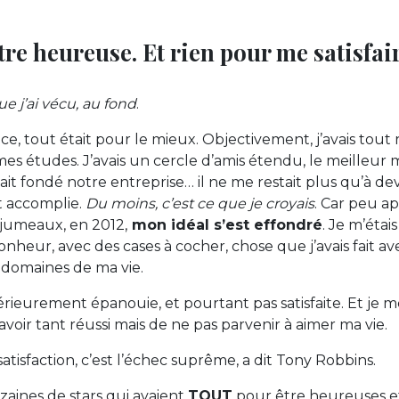
tre heureuse. Et rien pour me satisfair
e j’ai vécu, au fond
.
, tout était pour le mieux. Objectivement, j’avais tout r
s études. J’avais un cercle d’amis étendu, le meilleur
ait fondé notre entreprise… il ne me restait plus qu’à d
t accomplie.
Du moins, c’est ce que je croyais
. Car peu ap
jumeaux, en 2012,
mon idéal s’est effondré
. Je m’étai
nheur, avec des cases à cocher, chose que j’avais fait av
 domaines de ma vie.
érieurement épanouie, et pourtant pas satisfaite. Et je m
avoir tant réussi mais de ne pas parvenir à aimer ma vie.
satisfaction, c’est l’échec suprême, a dit Tony Robbins.
izaines de stars qui avaient
TOUT
pour être heureuses et 