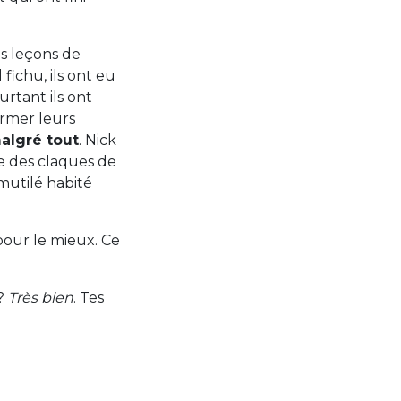
es leçons de
fichu, ils ont eu
rtant ils ont
ormer leurs
algré tout
. Nick
re des claques de
mutilé habité
 pour le mieux. Ce
 ?
Très bien
. Tes