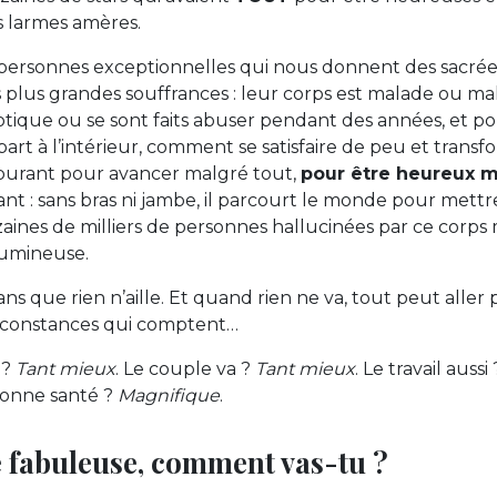
s larmes amères.
es personnes exceptionnelles qui nous donnent des sacré
 plus grandes souffrances : leur corps est malade ou mal 
ique ou se sont faits abuser pendant des années, et pou
art à l’intérieur, comment se satisfaire de peu et transf
rburant pour avancer malgré tout,
pour être heureux m
tant : sans bras ni jambe, il parcourt le monde pour mett
aines de milliers de personnes hallucinées par ce corps 
lumineuse.
ans que rien n’aille. Et quand rien ne va, tout peut aller
irconstances qui comptent…
 ?
Tant mieux
. Le couple va ?
Tant mieux
. Le travail aussi
bonne santé ?
Magnifique
.
re fabuleuse, comment vas-tu ?