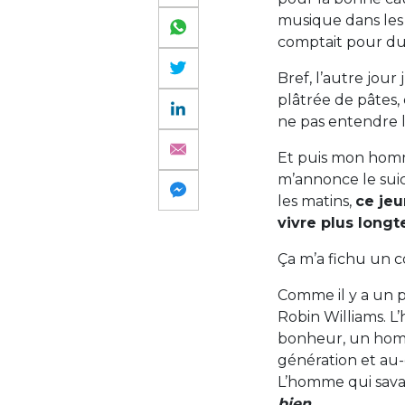
musique dans les r
comptait pour du 
Bref, l’autre jour
plâtrée de pâtes, 
ne pas entendre le
Et puis mon homme
m’annonce le suic
les matins,
ce jeu
vivre plus long
Ça m’a fichu un c
Comme il y a un p
Robin Williams. L
bonheur, un homm
génération et au-
L’homme qui sava
bien
.