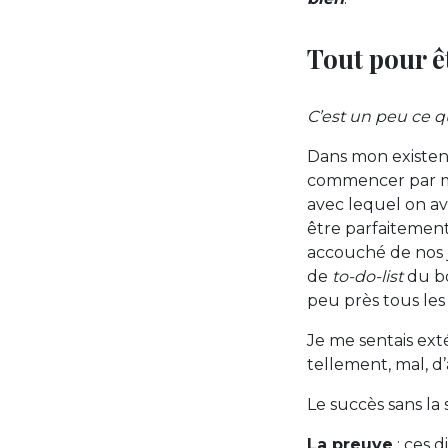
Tout pour ê
C’est un peu ce qu
Dans mon existence
commencer par me
avec lequel on av
être parfaitemen
accouché de nos 
de
to-do-list
du bo
peu près tous les
Je me sentais ext
tellement, mal, d’
Le succès sans la 
La preuve
: ces d